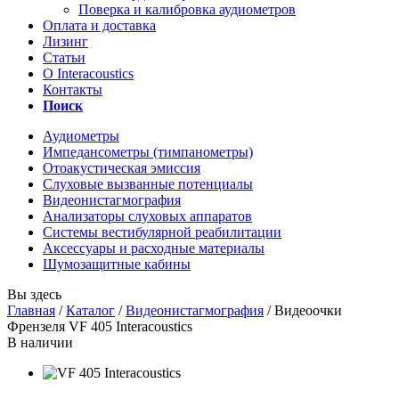
Поверка и калибровка аудиометров
Оплата и доставка
Лизинг
Статьи
О Interacoustics
Контакты
Поиск
Аудиометры
Импедансометры (тимпанометры)
Отоакустическая эмиссия
Cлуховые вызванные потенциалы
Видеонистагмография
Анализаторы слуховых аппаратов
Системы вестибулярной реабилитации
Аксессуары и расходные материалы
Шумозащитные кабины
Вы здесь
Главная
/
Каталог
/
Видеонистагмография
/ Видеоочки
Френзеля VF 405 Interacoustics
В наличии