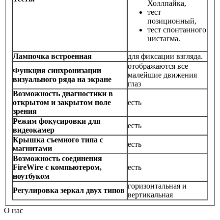
Холлпайка,
тест
позиционный,
тест спонтанного
нистагма.
Лампочка встроенная
для фиксации взгляда.
отображаются все
Функция синхронизации
малейшие движения
визуального ряда на экране
глаз
Возможность диагностики в
открытом и закрытом поле
есть
зрения
Режим фокусировки для
есть
видеокамер
Крышка съемного типа с
есть
магнитами
Возможность соединения
FireWire с компьютером,
есть
ноутбуком
горизонтальная и
Регулировка зеркал двух типов
вертикальная
О нас