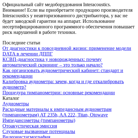
Официальный сайт медоборудования Interacoustics.
Внимание! Если вы приобретаете продукцию производителя
Interacoustics у неавторизованного дистрибьютора, у вас не
будет заводской гарантии на аппарат. Использование
несертифицированного программного обеспечения повышает
риск нарушений в работе техники.
Последние статьи
От диагностики к повседневной жизни: применение модели
DATA в лечении ДППГ
КСВП-диагностика у новорожденных: почему
автоматический скрининг – это только начало?
Как организовать аудиометрический кабинет: стандарт и
рекомендации
Калибровка аудиометра: зачем, когда и где откалибровать
аудиометр?
Процедура тимпанометрии: основные рекомендации
Каталог
Аудиометры
Расходные материалы к импедансным аудиометрам
(тимпанометрам) AT 235h, AA 222, Titan, Otowave
Импедансометры (тимпанометры)
Отоакустическая эмиссия
Cлуховые вызванные потенциалы
Видеонистагмография