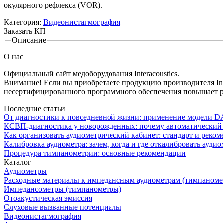
окулярного рефлекса (VOR).
Категория:
Видеонистагмография
Заказать КП
Описание
Вкладки
О нас
Официальный сайт медоборудования Interacoustics.
Внимание! Если вы приобретаете продукцию производителя Inter
несертифицированного программного обеспечения повышает р
Последние статьи
От диагностики к повседневной жизни: применение модели 
КСВП-диагностика у новорожденных: почему автоматический с
Как организовать аудиометрический кабинет: стандарт и реко
Калибровка аудиометра: зачем, когда и где откалибровать аудио
Процедура тимпанометрии: основные рекомендации
Каталог
Аудиометры
Расходные материалы к импедансным аудиометрам (тимпанометр
Импедансометры (тимпанометры)
Отоакустическая эмиссия
Cлуховые вызванные потенциалы
Видеонистагмография