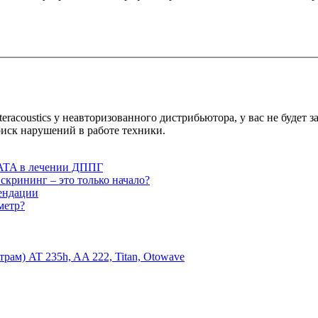
acoustics у неавторизованного дистрибьютора, у вас не будет з
иск нарушений в работе техники.
DATA в лечении ДППГ
крининг – это только начало?
мендации
метр?
ам) AT 235h, AA 222, Titan, Otowave