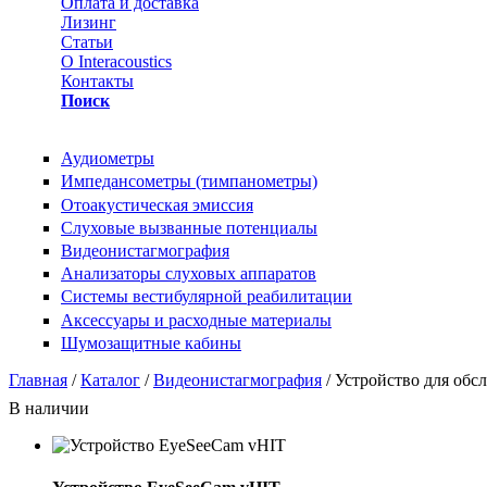
Оплата и доставка
Лизинг
Статьи
О Interacoustics
Контакты
Поиск
Аудиометры
Импедансометры (тимпанометры)
Отоакустическая эмиссия
Cлуховые вызванные потенциалы
Видеонистагмография
Анализаторы слуховых аппаратов
Системы вестибулярной реабилитации
Аксессуары и расходные материалы
Шумозащитные кабины
Вы здесь
Главная
/
Каталог
/
Видеонистагмография
/ Устройство для обс
В наличии