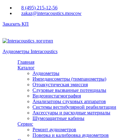
Перейти к основному содержанию
8 (495) 215-12-56
zakaz@interacoustics.moscow
Заказать КП
Аудиометры Interacoustics
Главная
Каталог
Аудиометры
Импедансометры (тимпанометры)
Отоакустическая эмиссия
Cлуховые вызванные потенциалы
Видеонистагмография
Анализаторы слуховых аппаратов
Системы вестибулярной реабилитации
Аксессуары и расходные материалы
Шумозащитные кабины
Сервис
Ремонт аудиометров
Поверка и калибровка аудиометров