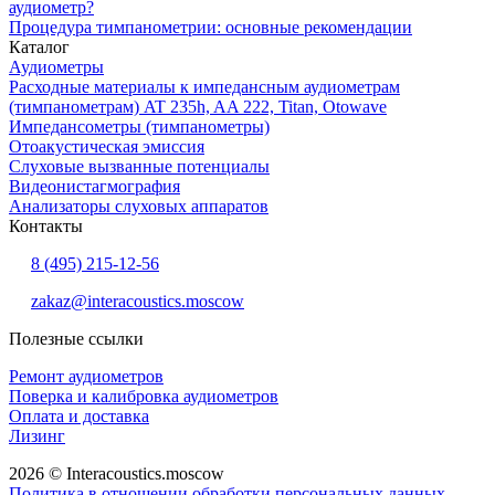
аудиометр?
Процедура тимпанометрии: основные рекомендации
Каталог
Аудиометры
Расходные материалы к импедансным аудиометрам
(тимпанометрам) AT 235h, AA 222, Titan, Otowave
Импедансометры (тимпанометры)
Отоакустическая эмиссия
Cлуховые вызванные потенциалы
Видеонистагмография
Анализаторы слуховых аппаратов
Контакты
8 (495) 215-12-56
zakaz@interacoustics.moscow
Полезные ссылки
Ремонт аудиометров
Поверка и калибровка аудиометров
Оплата и доставка
Лизинг
2026 © Interacoustics.moscow
Политика в отношении обработки персональных данных