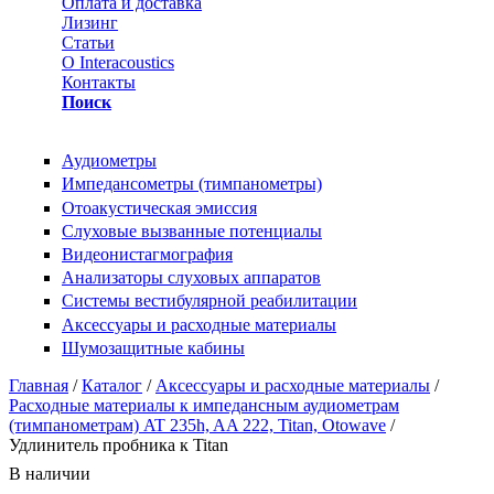
Оплата и доставка
Лизинг
Статьи
О Interacoustics
Контакты
Поиск
Аудиометры
Импедансометры (тимпанометры)
Отоакустическая эмиссия
Cлуховые вызванные потенциалы
Видеонистагмография
Анализаторы слуховых аппаратов
Системы вестибулярной реабилитации
Аксессуары и расходные материалы
Шумозащитные кабины
Вы здесь
Главная
/
Каталог
/
Аксессуары и расходные материалы
/
Расходные материалы к импедансным аудиометрам
(тимпанометрам) AT 235h, AA 222, Titan, Otowave
/
Удлинитель пробника к Titan
В наличии