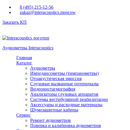
Перейти к основному содержанию
8 (495) 215-12-56
zakaz@interacoustics.moscow
Заказать КП
Аудиометры Interacoustics
Главная
Каталог
Аудиометры
Импедансометры (тимпанометры)
Отоакустическая эмиссия
Cлуховые вызванные потенциалы
Видеонистагмография
Анализаторы слуховых аппаратов
Системы вестибулярной реабилитации
Аксессуары и расходные материалы
Шумозащитные кабины
Сервис
Ремонт аудиометров
Поверка и калибровка аудиометров