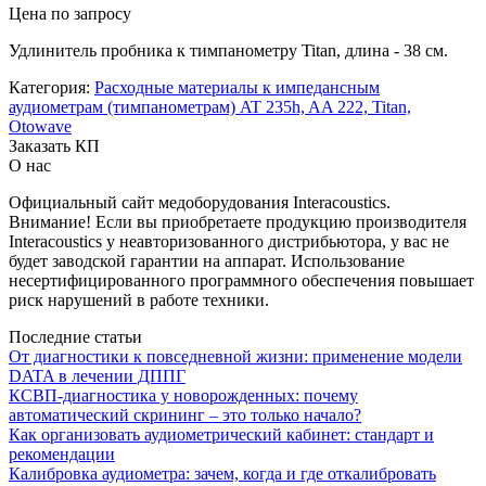
Цена по запросу
Удлинитель пробника к тимпанометру Titan, длина - 38 см.
Категория:
Расходные материалы к импедансным
аудиометрам (тимпанометрам) AT 235h, AA 222, Titan,
Otowave
Заказать КП
О нас
Официальный сайт медоборудования Interacoustics.
Внимание! Если вы приобретаете продукцию производителя
Interacoustics у неавторизованного дистрибьютора, у вас не
будет заводской гарантии на аппарат. Использование
несертифицированного программного обеспечения повышает
риск нарушений в работе техники.
Последние статьи
От диагностики к повседневной жизни: применение модели
DATA в лечении ДППГ
КСВП-диагностика у новорожденных: почему
автоматический скрининг – это только начало?
Как организовать аудиометрический кабинет: стандарт и
рекомендации
Калибровка аудиометра: зачем, когда и где откалибровать