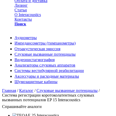
Оплата и доставка
Лизинг
Статьи
О Interacoustics
Контакты
Поиск
Аудиометры
Импедансометры (тимпанометры)
Отоакустическая эмиссия
Cлуховые вызванные потенциалы
Видеонистагмография
Анализаторы слуховых аппаратов
Системы вестибулярной реабилитации
Аксессуары и расходные материалы
Шумозащитные кабины
Вы здесь
Главная
/
Каталог
/
Cлуховые вызванные потенциалы
/
Система регистрации коротоколатентных слуховых
вызванных потенциалов EP 15 Interacoustics
Спрашивайте аналоги