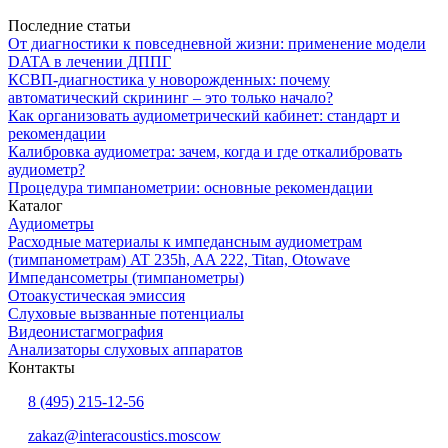
Последние статьи
От диагностики к повседневной жизни: применение модели
DATA в лечении ДППГ
КСВП-диагностика у новорожденных: почему
автоматический скрининг – это только начало?
Как организовать аудиометрический кабинет: стандарт и
рекомендации
Калибровка аудиометра: зачем, когда и где откалибровать
аудиометр?
Процедура тимпанометрии: основные рекомендации
Каталог
Аудиометры
Расходные материалы к импедансным аудиометрам
(тимпанометрам) AT 235h, AA 222, Titan, Otowave
Импедансометры (тимпанометры)
Отоакустическая эмиссия
Cлуховые вызванные потенциалы
Видеонистагмография
Анализаторы слуховых аппаратов
Контакты
8 (495) 215-12-56
zakaz@interacoustics.moscow