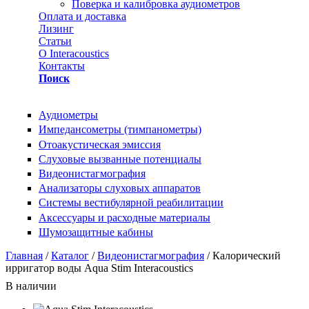
Поверка и калибровка аудиометров
Оплата и доставка
Лизинг
Статьи
О Interacoustics
Контакты
Поиск
Аудиометры
Импедансометры (тимпанометры)
Отоакустическая эмиссия
Cлуховые вызванные потенциалы
Видеонистагмография
Анализаторы слуховых аппаратов
Системы вестибулярной реабилитации
Аксессуары и расходные материалы
Шумозащитные кабины
Вы здесь
Главная
/
Каталог
/
Видеонистагмография
/ Калорический
ирригатор воды Aqua Stim Interacoustics
В наличии