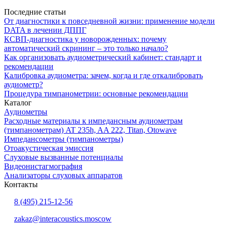
Последние статьи
От диагностики к повседневной жизни: применение модели
DATA в лечении ДППГ
КСВП-диагностика у новорожденных: почему
автоматический скрининг – это только начало?
Как организовать аудиометрический кабинет: стандарт и
рекомендации
Калибровка аудиометра: зачем, когда и где откалибровать
аудиометр?
Процедура тимпанометрии: основные рекомендации
Каталог
Аудиометры
Расходные материалы к импедансным аудиометрам
(тимпанометрам) AT 235h, AA 222, Titan, Otowave
Импедансометры (тимпанометры)
Отоакустическая эмиссия
Cлуховые вызванные потенциалы
Видеонистагмография
Анализаторы слуховых аппаратов
Контакты
8 (495) 215-12-56
zakaz@interacoustics.moscow